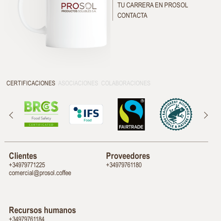
TU CARRERA EN PROSOL
CONTACTA
CERTIFICACIONES
ASOCIACIONES
COLABORACIONES
Clientes
Proveedores
52217797943+
08116797943+
eeffoc.losorp@laicremoc
Recursos humanos
48116797943+